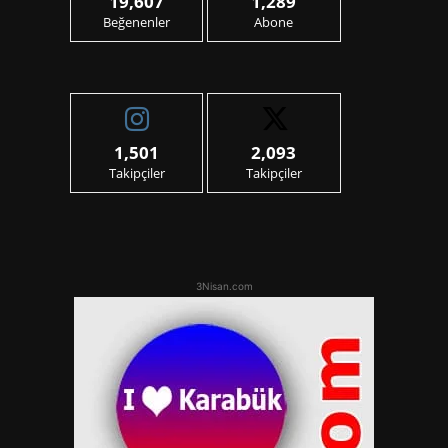
19,607
1,289
Beğenenler
Abone
1,501
2,093
Takipçiler
Takipçiler
3Nisan.com