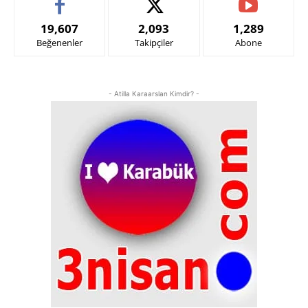
19,607
2,093
1,289
Beğenenler
Takipçiler
Abone
- Atilla Karaarslan Kimdir? -