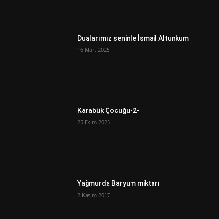
Dualarımız seninle İsmail Altunkum
16 Mart 2025
Karabük Çocuğu-2-
25 Ekim 2025
Yağmurda Baryum miktarı
2 Kasım 2017