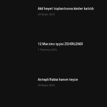
Akil heyet toplantısına kimler katıldı
24 Nisan 2013
12 Marzinc işçisi ZEHİRLENDİ
1 Temmuz 2016
Antepli Rabia hanım teyze
29 Nisan 2014