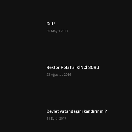
Dut !..
30 Mayıs 2013
Rektör Polat'a İKİNCİ SORU
23 Ağustos 2016
Devlet vatandaşını kandırır mı?
11 Eylül 2017