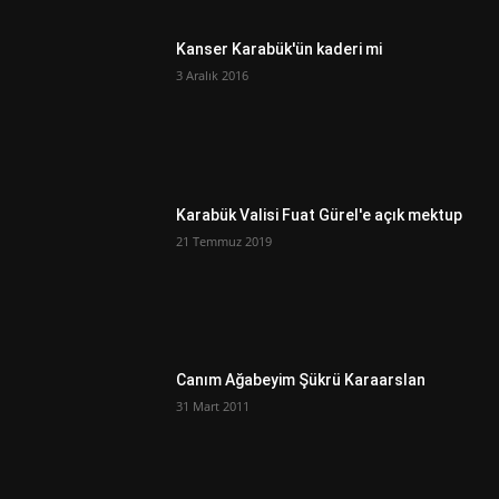
Kanser Karabük'ün kaderi mi
3 Aralık 2016
Karabük Valisi Fuat Gürel'e açık mektup
21 Temmuz 2019
Canım Ağabeyim Şükrü Karaarslan
31 Mart 2011