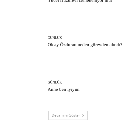
Yücel Huzurevi Denetleniyor mu?
GÜNLÜK
Olcay Özduran neden görevden alındı?
GÜNLÜK
Anne ben iyiyim
Devamını Göster