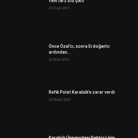
Yeni tarz ütü çıktı
29 Ocak 2013
Önce Özal’cı, sonra Erdoğan’cı
ardından…
26 Ekim 2015
Refik Polat Karabük’e zarar verdi
25 Nisan 2023
Karabük Üniversitesi Rektörü kim