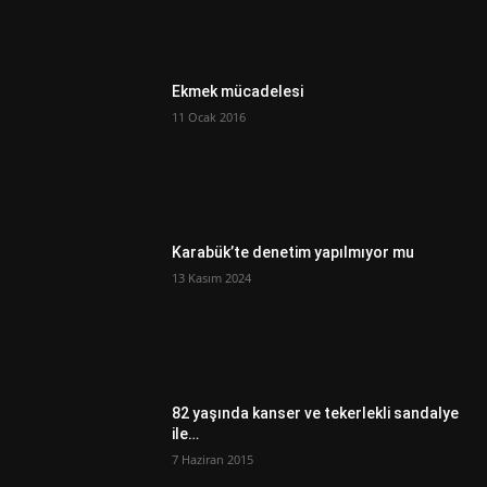
Ekmek mücadelesi
11 Ocak 2016
Karabük’te denetim yapılmıyor mu
13 Kasım 2024
82 yaşında kanser ve tekerlekli sandalye
ile…
7 Haziran 2015