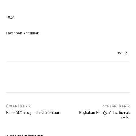
1540
Facebook Yorumları
12
Facebook
X
Pinterest
What
ÖNCEKI İÇERIK
SONRAKI İÇERIK
Karabük'ün başına belâ bürokrat
Başbakan Erdoğan'ı kızdıracak
sözler