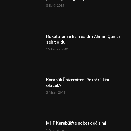
8 Eylül 2015
Roketatar ile hain saldırı Ahmet Çamur
şehit oldu
15 Ağustos 2015
Karabük Üniversitesi Rektörü kim
olacak?
3 Nisan 2019
MHP Karabük'te nöbet değişimi
1 Mart 2014