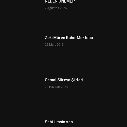
NEDEN ÖNEMLİ?
7 Ağustos 2026
Zeki Müren Kahır Mektubu
25 Mart 2015
Cemal Süreya Şiirleri
22 Haziran 2023
Sahi kimsin sen