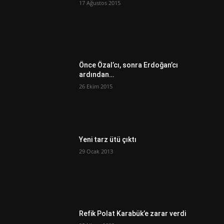
17 Ağustos 2015
Önce Özal’cı, sonra Erdoğan’cı
ardından…
26 Ekim 2015
Yeni tarz ütü çıktı
29 Ocak 2013
Refik Polat Karabük’e zarar verdi