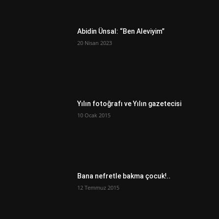
Abidin Ünsal: “Ben Aleviyim”
20 Nisan 2023
Yılın fotoğrafı ve Yılın gazetecisi
10 Ocak 2015
Bana nefretle bakma çocuk!..
12 Temmuz 2015