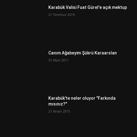
Karabük Valisi Fuat Gürel'e açık mektup
21 Temmuz 2019
Canım Ağabeyim Şükrü Karaarslan
31 Mart 2011
Karabük'te neler oluyor "Farkında
mısınız?"
21 Nisan 2015