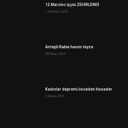
12 Marzinc işçisi ZEHİRLENDİ
1 Temmuz 2016
Antepli Rabia hanım teyze
29 Nisan 2014
Kadınlar depremi önceden hisseder
2 Mayıs 2015