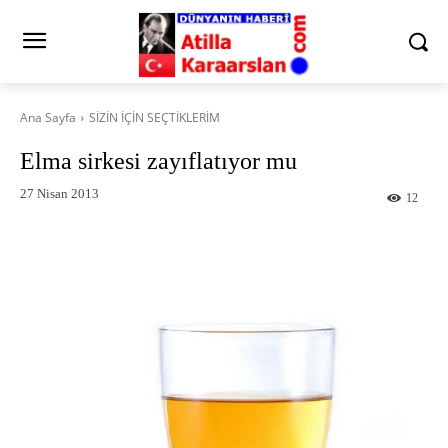
Ana Sayfa
SİZİN İÇİN SEÇTİKLERİM
Elma sirkesi zayıflatıyor mu
27 Nisan 2013
12
Facebook
X
Pinterest
What