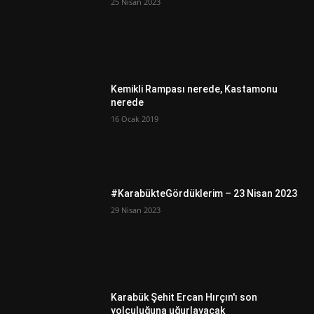
25 Nisan 2023
Kemikli Rampası nerede, Kastamonu
nerede
16 Ocak 2019
#KarabükteGördüklerim – 23 Nisan 2023
29 Nisan 2023
Karabük Şehit Ercan Hırçın'ı son
yolculuğuna uğurlayacak