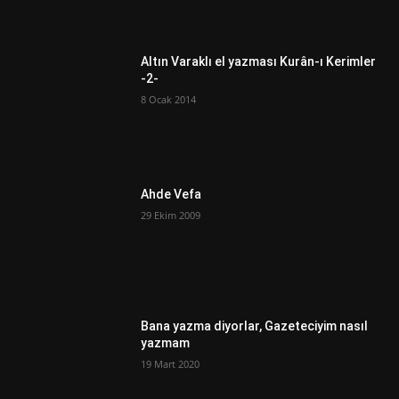
Altın Varaklı el yazması Kurân-ı Kerimler
-2-
8 Ocak 2014
Ahde Vefa
29 Ekim 2009
Bana yazma diyorlar, Gazeteciyim nasıl
yazmam
19 Mart 2020