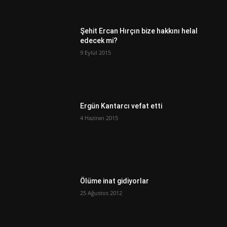
Şehit Ercan Hırçın bize hakkını helal
edecek mi?
9 Eylül 2015
Ergün Kantarcı vefat etti
4 Haziran 2015
Ölüme inat gidiyorlar
25 Ağustos 2012